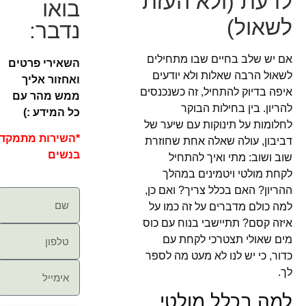
לדעת (ולא העזת
בואו
לשאול)
נדבר:
אם יש שלב בחיים שבו מתחילים
השאירי פרטים
לשאול הרבה שאלות ולא יודעים
ואחזור אליך
איפה בדיוק להתחיל, זה כשנכנסים
ממש מהר עם
להריון. בין בחילות הבוקר
כל המידע :)
לחלומות על תינוקות עם שיער של
*השירות מתמקד
דביבון, עולה שאלה אחת שחוזרת
בנשים
שוב ושוב: מתי ואיך להתחיל
לקחת מולטי ויטמינים במהלך
ההריון? האם בכלל צריך? ואם כן,
למה כולם מדברים על זה כמו על
איזה קסם? תתיישבי בנוח עם כוס
מים שאולי תצטרכי לקחת עם
כדור, כי יש לנו לא מעט מה לספר
לך.
למה בכלל מולטי