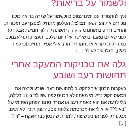
ולשמור על בריאות?
איך להתמודד עם ימים עמוסים ולשמור על שגרה בריאה כולנו
מכירים את זה: השעון מצלצל, הטלפון מתחיל לצפצף עם תזכורות,
והחיים דוחפים אותנו מהדקה הראשונה להילוך חמישי. אבל רגע
לפני שאתם מאבדים שליטה על היום שלכם, תעצרו. תנו לעצמכם
כמה דקות לקרוא את המדריך הזה, אולי אפילו תחייכו (כי למה
לא?), ותגלו איך לא רק […]
גלה את טכניקות המעקב אחרי
תחושות רעב ושובע
בעקבות הבטן: איך להקשיב לתחושות רעב ושובע ולנצח את
הכאוס הקולינרי? מי מאתנו לא הכניס לפה שוקולד ב-11 בלילה,
בלי לדעת אם הוא באמת רעב או אם זה סתם הפתק הפנימי של
"בא לי"? או אולי את מכרסמת צלחת פסטה ענקית כי "לא נעים,
אכלנו רק לפני ארבע שעות", למרות שהבטן כבר זועקת – "די!".
[…]