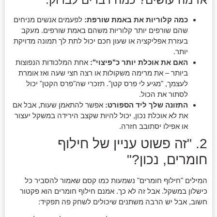
כמה קלוריות את באמת שורפת:
לפעמים אנשים מניחים
שהם שורפים יותר קלוריות משהם באמת שורפים. מעקב
בעזרת אפליקציה או שעון חכם יכול לתת לך תמונה מדויקת
יותר.
האם את אוכלת יותר כ"פיצוי":
אחת המלכודות הנפוצות
ביותר – את מרימה משקולות או רצה חצי שעה ואז אומרת
לעצמך, "מגיע לי פרס קטן". תזכרי שה"פרס הקטן" יכול
לסתור את הכול.
התזונה שלך ליד הספורט:
אפשר להתאמן שעות, אבל אם
את לא אוכלת נכון, יכול להיות שקצב הירידה במשקל יעצור
או אפילו יסתובב חזרה.
2. "זה פשוט עניין של חילוף
חומרים, נכון?"
המילים "חילוף חומרים" נשמעות כמו קסם שאמור להסביר כל
כישלון במשקל. אבל זה לא כך. אמנם חילוף חומרים הוא פקטור
חשוב, אבל יש הרבה משתנים שיכולים לשחק פה תפקיד: