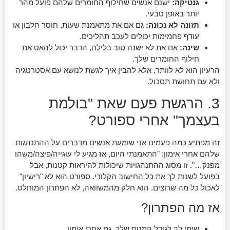
גנטיקה:
ישנם אנשים שחילוף החומרים שלהם פועל מהר
יותר באופן טבעי.
תזונה לא נכונה:
גם אם את מתאמנת שעות, חוסר חלבון או
עודף פחמימות יכולים לעכב תהליכים.
שינה:
אם את לא ישנה טוב בלילה, הדבר יכול להאט את
חילוף החומרים שלך.
הרעיון הוא לא לוותר, אלא להבין איך לגשת לנושא עם אסטרטגיה
ולא עם תחושת תסכול.
3. הרגשת פעם שאת "בולמת
בעצמך" אחרי ספורט?
זה מפתיע כמה פעמים אני שומעת אנשים מדברים על ההתנהגות
שלהם אחרי אימון: "התאמנתי היום, אז מגיע לי עוגייה/פיצה/משהו
מפנק…". זו מסוג ההתנהגויות שיכולות להיראות קטנות, אבל
בפועל לשנות לך את כל החישוב הקלורי. ספורט הוא לא "רישיון"
לאכול כל מה שרוצים. הוא חלק מהמשוואה, לא הפתרון המוחלט.
אז מה הפתרון?
שימי לב לגודל המנות שלך, גם אחרי אימון.