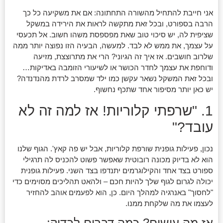
אני חייבת להתחיל מהשורה התחתונה: אם את משקיעה כל כך
הרבה בספורט, ובכל זאת מתקשה לראות את הירידה במשקל
שציפית לה, יש סיכוי טוב שאת מפספסת משהו חשוב. אל תכעסי
על עצמך, את ממש לא לבד. למעשה, הבעיה הזו נפוצה יותר ממה
שלרוב חושבים. אז איך זה הגיוני? הרי את מתרוצצת, מזיעה
ודוחפת את עצמך לחדר הכושר או לשיעורי הזומבה באדיקות…
ובכל זאת המשקל נשאר עקשן כמו ילד שמסרב לרדת מהנדנדה?
יש כאן יותר מסיפור אחד שתכף נחשוף.
1. "שרפתי קלוריות! אז למה זה לא
עובד?"
נכון, פעילות גופנית שורפת קלוריות, אבל יש פה קאץ'. הגוף שלנו
הוא לא בדיוק מכונה רובוטית שאפשר פשוט להכניס לה תרגילי
ספורט בצד אחד והקילוגרמים יתנדפו בצד השני. פעילות גופנית
יכולה לגרום לגוף שלך להיות חכם – ולהאט תהליכים מסוימים כדי
"לחסוך" באנרגיה למהלך היום. כן, הוא לפעמים אוהב להחזיר
לעצמו את מה שלקחת ממנו.
אז מה עושים? כמה דברים לבדוק: