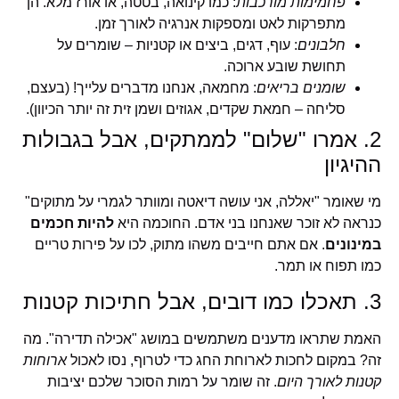
פחמימות מורכבות
: כמו קינואה, בטטה, או אורז מלא. הן
מתפרקות לאט ומספקות אנרגיה לאורך זמן.
חלבונים
: עוף, דגים, ביצים או קטניות – שומרים על
תחושת שובע ארוכה.
שומנים בריאים
: מחמאה, אנחנו מדברים עלייך! (בעצם,
סליחה – חמאת שקדים, אגוזים ושמן זית זה יותר הכיוון).
2. אמרו "שלום" לממתקים, אבל בגבולות
ההיגיון
מי שאומר "יאללה, אני עושה דיאטה ומוותר לגמרי על מתוקים"
כנראה לא זוכר שאנחנו בני אדם. החוכמה היא
להיות חכמים
במינונים
. אם אתם חייבים משהו מתוק, לכו על פירות טריים
כמו תפוח או תמר.
3. תאכלו כמו דובים, אבל חתיכות קטנות
האמת שתראו מדענים משתמשים במושג "אכילה תדירה". מה
זה? במקום לחכות לארוחת החג כדי לטרוף, נסו לאכול
ארוחות
קטנות לאורך היום
. זה שומר על רמות הסוכר שלכם יציבות