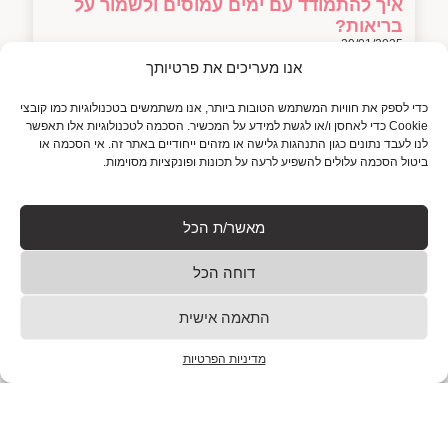
איך להתמודד עם ימים עמוסים ולשמור על
בריאות?
29/01/2025
אנו מעריכים את פרטיותך
איך להתמודד עם ימים עמוסים ולשמור על שגרה בריאה כולנו
מכירים את זה: השעון מצלצל, הטלפון מתחיל לצפצף עם
כדי לספק את חוויות המשתמש הטובות ביותר, אנו משתמשים בטכנולוגיות כמו קובצי
תזכורות, והחיים דוחפים אותנו מהדקה הראשונה
Cookie כדי לאחסן ו/או לגשת למידע על המכשיר. הסכמה לטכנולוגיות אלו תאפשר
לנו לעבד נתונים כגון התנהגות גלישה או מזהים ייחודיים באתר זה. אי הסכמה או
למאמר המלא
ביטול הסכמה עלולים להשפיע לרעה על תכונות ופונקציות מסוימות.
מאשר/ת הכל
גלה את טכניקות המעקב אחרי תחושות רעב
ושובע
דוחה הכל
29/01/2025
בעקבות הבטן: איך להקשיב לתחושות רעב ושובע ולנצח את
התאמה אישית
הכאוס הקולינרי? מי מאתנו לא הכניס לפה שוקולד ב-11
בלילה, בלי לדעת אם הוא באמת רעב
מדיניות הפרטיות
למאמר המלא