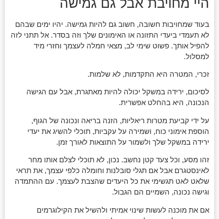
היי מחויבת אבל גם גמישה
בעוד שמחויבות חשובה, חשוב גם להיות גמישה. יהיו ימים שבהם
לא תעמדי ביעדי התזונה או האימונים שלך וזה בסדר. אל תתני לזה
להפיל אותך. פשוט שימי לב, מצאי חמלה לעצמך וחזרי מיד
למסלול.
זכרי, המטרה היא התקדמות, לא שלמות.
לסיכום, ירידה במשקל יכולה להיות מאתגרת, אבל עם הגישה
הנכונה, היא בהחלט אפשרית.
על ידי קביעת מטרות ריאליות, הזנה בריאה ונכונה של הגוף,
הוספת אימוני כוח, ושמירה על עקביות, תוכלי להשיג את יעדי
ירידה במשקל שלך ולשמור על התוצאות לאורך זמן.
זהו מסע, וכל צעד קטן נחשב. נכון, לא תוכלי לצלם אותו מחר
לאינסטגרם אבל אם תגלי סובלנות וחומלה כלפי עצמך, את תראי
שלאט לאט תגשימי את כל היעדים שהצבת לעצמך. עם ההתמדה
וגישה נכונה, השמיים הם הגבול.
אם את מוכנה לעשות שינוי אמיתי ולהשיל את הקילוגרמים