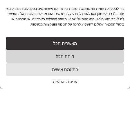
29/01/2025
כדי לספק את חוויות המשתמש הטובות ביותר, אנו משתמשים בטכנולוגיות כמו קובצי
בעקבות הבטן: איך להקשיב לתחושות רעב ושובע ולנצח את
Cookie כדי לאחסן ו/או לגשת למידע על המכשיר. הסכמה לטכנולוגיות אלו תאפשר
הכאוס הקולינרי? מי מאתנו לא הכניס לפה שוקולד ב-11
לנו לעבד נתונים כגון התנהגות גלישה או מזהים ייחודיים באתר זה. אי הסכמה או
בלילה, בלי לדעת אם הוא באמת רעב
ביטול הסכמה עלולים להשפיע לרעה על תכונות ופונקציות מסוימות.
למאמר המלא
מאשר/ת הכל
איך ליצור תפריט מותאם אישית לכל יום
דוחה הכל
בקלות
28/01/2025
התאמה אישית
איך ליצור תפריט מותאם אישית שמתאים לכל יום עוד לפני
מדיניות הפרטיות
שנסביר איך בדיוק לעשות את זה, בואו ניישר קו: כמה פעמים
פתחתם את המקרר ושאלתם
למאמר המלא
חמשת היתרונות הגדולים של תזונה טבעית
שיע surprise אותך