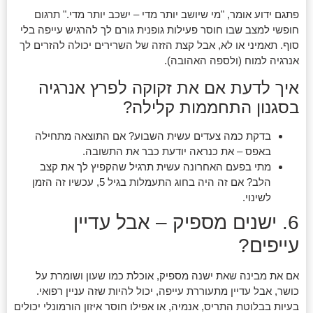
פתגם ידוע אומר, "מי שיושב יותר מדי – ישכב יותר מדי." תרגום
חופשי למצב שבו חוסר פעילות גופנית גורם לך להרגיש עייפה בלי
סוף. תאמיני או לא, אבל קצת הזזה של השרירים יכולה להזרים לך
אנרגיה למוח (ולספה האהובה).
איך לדעת אם את זקוקה לפרץ אנרגיה
בסגנון התחממות קלילה?
בדקת כמה צעדים עשית השבוע? אם התוצאה מתחילה
באפס – את כנראה יודעת כבר את התשובה.
מתי בפעם האחרונה עשית תרגיל שהקפיץ לך את קצב
הלב? אם זה היה בחוג התעמלות בגיל 5, עכשיו זה הזמן
לשינוי.
6. ישנים מספיק – אבל עדיין
עייפים?
אם את מבינה שאת ישנה מספיק, אוכלת כמו שעון ושומרת על
כושר, אבל עדיין מתעוררת עייפה, יכול להיות שזה עניין רפואי.
בעיות בבלוטת התריס, אנמיה, או אפילו חוסר איזון הורמונלי יכולים