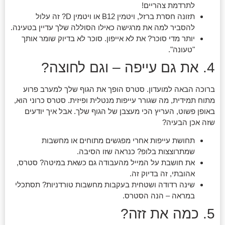
לתרדמת צהריים!
תזונה חסרת ברזל, ויטמין B12 או ויטמין D? זה עלול
להסביר למה את מרגישה כאילו הסוללה שלך עדיין בטעינה.
יותר מדי סוכר? את לא אייפון. סוכר לא בדיוק שומר אותך
"טעונה".
4. את גם עייפה – וגם לחוצה?
ברוכה הבאה למועדון. סטרס הופך את הגוף שלך למערב פרוע
מתוח תמידית, מה שגורר עייפות מנטלית ופיזית. סטרס כרוני הוא,
באופן פשוט, העריץ הכי מעצבן של הגוף שלך. אבל איך יודעים
שזה אכן הבעיה?
תחושת עייפות אחרי מפגשים מתוחים או מחשבות
שמתרוצצות בלופ? כנראה שזו הסיבה.
את חושבת על המייל מהעבודה גם כשאת במיטה? סטרס,
אהובתי, זה בדיוק זה.
שינה רדודה ושטחית בעקבות מחשבות טורדניות? תסתכלי
במראה – הנה הסטרס.
5. כמה את זזה?