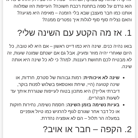
הוא נרדם על ספה בתחנת רכבת חשוכה? העייפות הזו שמלווה
אותנו כמו חבר מעצבן שבא בלי הזמנה – מאיפה היא מגיעה?
והאם נצליח סוף סוף לגלות איך נפטרים ממנה?
1. אז מה הקטע עם השינה שלי?
בואו נהיה כנים. שינה היא כמו דייט ראשון – אם היא לא טובה, כל
היום שאחרי יהיה מוזר ומעיק. אבל גם אם ישנתם שמונה שעות, זה
לא מבטיח לכם תחושת רעננות. למה? כי לא כל שינה היא אותה
שינה.
שינה לא איכותית:
רמות גבוהות של סטרס, חרדות, או
שינה קטועה (היי, שיחת וואטסאפ בשלוש לפנות בוקר,
דיברתי אלייך!) היא מתכון בטוח לעייפות שנגררת איתך עד
לשעות הצהריים.
בעיות נשימה בזמן השינה:
חסמת נשימה, נחירות חזקות
או כל דבר אחר שגורם לגוף להרגיש כמו טיול אופניים
במעלה הר תלול – הם לא אופציה נהדרת.
2. הקפה – חבר או אויב?