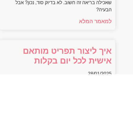
שאכילה בריאה זה חשוב. לא בדיוק סוד, נכון? אבל
הבעיה?
למאמר המלא
איך ליצור תפריט מותאם
אישית לכל יום בקלות
28/01/2025
איך ליצור תפריט מותאם אישית שמתאים לכל יום עוד
לפני שנסביר איך בדיוק לעשות את זה, בואו ניישר קו:
כמה פעמים פתחתם את המקרר ושאלתם
למאמר המלא