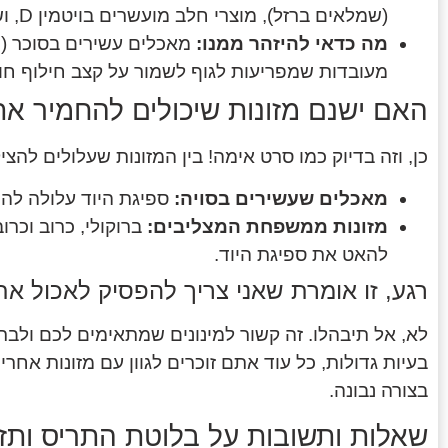
(שמלאים ברזל), מוצרי חלב מועשרים בויטמין D, ושקדים.
מה כדאי להיזהר ממנו:
מאכלים עשירים בסוכר (ש
מעובדות שמפריעות לגוף לשמור על קצב חילוף חומ
האם ישנם מזונות שיכולים להחמיר א
כן, וזה בדיוק כמו סרט אימה! בין המזונות שעלולים להצ
מאכלים שעשירים בסויה:
ספיגת היוד עלולה להי
מזונות ממשפחת המצליבים:
ברוקולי, כרוב וכרו
להאט את ספיגת היוד.
רגע, זו אומרת שאני צריך להפסיק לאכול את
לא, אל תיבהלו. זה קשור למינונים שמתאימים לכם ולבר
בעיות גדולות, כל עוד אתם זוכרים לגוון עם מזונות אח
בצורה נבונה.
שאלות ותשובות על בלוטת התריס ותזו