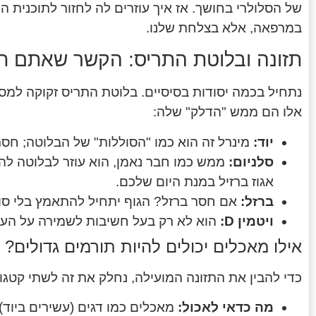
של הסלולרי בחושך. אז איך עוזרים לה לחזור לתוכני
במרפאה, אלא בצלחת שלנו.
תזונה ובלוטת התריס: הקשר שאתם חי
נתחיל בכמה יסודות בסיסיים. בלוטת התריס זקוקה למספ
אלו הם ממש "הדלק" שלה:
יוד:
מינרל זה הוא כמו "הסוללות" של הבלוטה; חסר
סלניום:
ממש כמו חבר נאמן, הוא עוזר לבלוטה להמ
אגוז ברזיל במנת היום שלכם.
ברזל:
אם חסר ברזל? הגוף יתחיל להתאמץ בלי סוף
ויטמין D:
הוא לא רק בעל חשיבות לשמירה על העצ
אילו מאכלים יכולים להיות תורמים גדולים?
כדי להבין את התזונה המועילה, נחלק את זה לשתי קטגור
מה כדאי לאכול:
מאכלים כמו דגים (עשירים ביוד), 