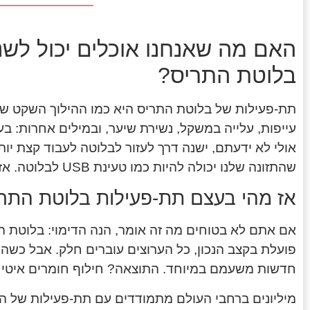
האם מה שאנחנו אוכלים יכול לש
בלוטת התריס?
תת-פעילות של בלוטת התריס היא כמו ההילוך השקט של 
עייפות, עלייה במשקל, נשירת שיער, ובמילים אחרות: בע
אולי לא ידעתם, ישנה דרך לעזור לבלוטה לעבוד קצת יות
שהתזונה שלנו יכולה להיות כמו טעינת USB לבלוטה. אז איך עושים את זה? בואו ניכנס ללב העניין.
אז מהי בעצם תת-פעילות בלוטת התר
אם אתם לא בטוחים מה זה אומר, הנה הדימוי: בלוטת ה
פועלת בקצב הנכון, כל הערוצים עוברים חלק. אבל כשהי
חדשות משעמם במיוחד. התוצאה? חילוף חומרים איטי וט
מיליונים ברחבי העולם מתמודדים עם תת-פעילות של הבל