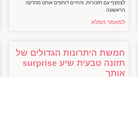
לצפצף עם תזכורות, והחיים דוחפים אותנו מהדקה
הראשונה
למאמר המלא
חמשת היתרונות הגדולים של
תזונה טבעית שיע surprise
אותך
28/01/2025
בטח! הנה המאמר: — חמשת היתרונות הגדולים של
תזונה טבעית רק לפני רגע הטלפון שלח לי התראה:
"חיים, מה עם קצת ירוק לתוך החיים?" טוב,
למאמר המלא