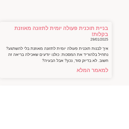
בניית תוכנית פעולה יומית לתזונה מאוזנת
בקלות!
29/01/2025
איך לבנות תוכנית פעולה יומית לתזונה מאוזנת בלי להשתגע?
נתחיל בלהוריד את המסכות: כולנו יודעים שאכילה בריאה זה
חשוב. לא בדיוק סוד, נכון? אבל הבעיה?
למאמר המלא
איך ליצור תפריט מותאם אישית לכל יום
בקלות
28/01/2025
איך ליצור תפריט מותאם אישית שמתאים לכל יום עוד לפני
שנסביר איך בדיוק לעשות את זה, בואו ניישר קו: כמה פעמים
פתחתם את המקרר ושאלתם