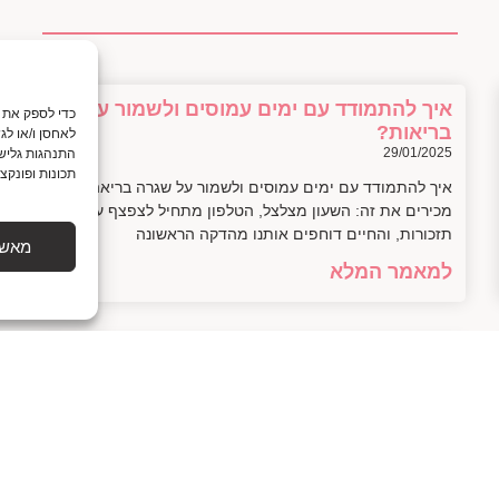
איך להתמודד עם ימים עמוסים ולשמור על
בריאות?
לאחסן ו/או לג
29/01/2025
התנהגות גלישה
תכונות ופונקצי
איך להתמודד עם ימים עמוסים ולשמור על שגרה בריאה כולנו
מכירים את זה: השעון מצלצל, הטלפון מתחיל לצפצף עם
תזכורות, והחיים דוחפים אותנו מהדקה הראשונה
מאשר
למאמר המלא
חמשת היתרונות הגדולים של תזונה טבעית
שיע surprise אותך
28/01/2025
בטח! הנה המאמר: — חמשת היתרונות הגדולים של תזונה
טבעית רק לפני רגע הטלפון שלח לי התראה: "חיים, מה עם
קצת ירוק לתוך החיים?" טוב,