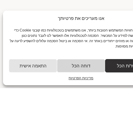
אנו מעריכים את פרטיותך
גלה את טכניקות המעקב אחרי תחושות רעב
כדי לספק את חוויות המשתמש הטובות ביותר, אנו משתמשים בטכנולוגיות כמו קובצי Cookie כדי
ושובע
שת למידע על המכשיר. הסכמה לטכנולוגיות אלו תאפשר לנו לעבד נתונים כגון
29/01/2025
 או מזהים ייחודיים באתר זה. אי הסכמה או ביטול הסכמה עלולים להשפיע לרעה על
ות מסוימות.
בעקבות הבטן: איך להקשיב לתחושות רעב ושובע ולנצח את
הכאוס הקולינרי? מי מאתנו לא הכניס לפה שוקולד ב-11
בלילה, בלי לדעת אם הוא באמת רעב
/ת הכל
דוחה הכל
התאמה אישית
למאמר המלא
מדיניות הפרטיות
למה חשוב לשלב מזון אמיתי בתפריט יומיומי?
28/01/2025
למה חשוב לשלב מזון אמיתי בתפריט יומיומי? בואו נשים את
זה ישר על השולחן (או על הצלחת אם תרצו) – כולנו יודעים
שמזון הוא חלק