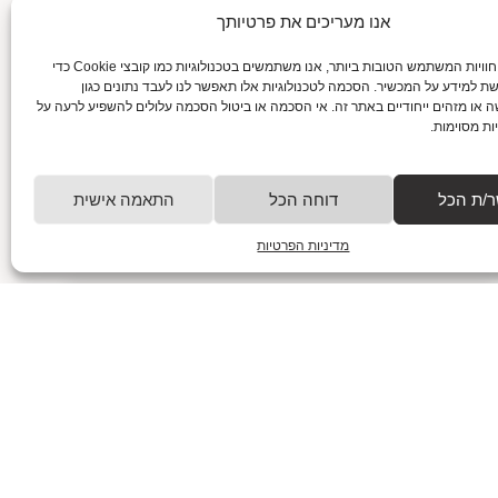
אנו מעריכים את פרטיותך
גלה את טכניקות המעקב אחרי תחושות רעב
כדי לספק את חוויות המשתמש הטובות ביותר, אנו משתמשים בטכנולוגיות כמו קובצי Cookie כדי
ושובע
שת למידע על המכשיר. הסכמה לטכנולוגיות אלו תאפשר לנו לעבד נתונים כגון
29/01/2025
 או מזהים ייחודיים באתר זה. אי הסכמה או ביטול הסכמה עלולים להשפיע לרעה על
ות מסוימות.
בעקבות הבטן: איך להקשיב לתחושות רעב ושובע ולנצח את
הכאוס הקולינרי? מי מאתנו לא הכניס לפה שוקולד ב-11
בלילה, בלי לדעת אם הוא באמת רעב
/ת הכל
דוחה הכל
התאמה אישית
למאמר המלא
מדיניות הפרטיות
למה חשוב לשלב מזון אמיתי בתפריט יומיומי?
28/01/2025
למה חשוב לשלב מזון אמיתי בתפריט יומיומי? בואו נשים את
זה ישר על השולחן (או על הצלחת אם תרצו) – כולנו יודעים
שמזון הוא חלק
למאמר המלא