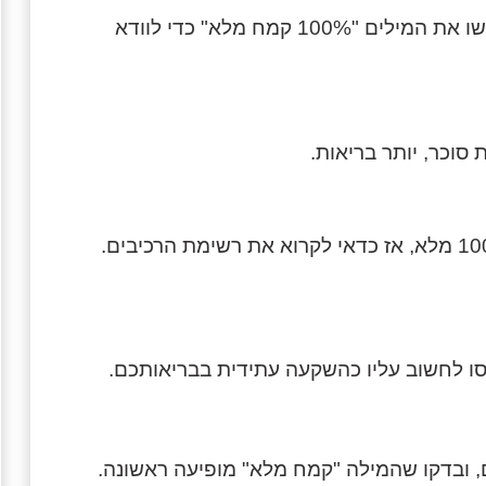
האמת, כמעט ואין הבדל – הכוונה לרוב לאותו מוצר. חפשו את המילים "100% קמח מלא" כדי לוודא
 סוכר, יותר בריאות.
לא. שימו לב שלא כל "לחם מקמח מלא" הוא באמת 100% מלא, אז כדאי לקרוא את רשימת הרכיבים.
נסו לחשוב עליו כהשקעה עתידית בבריאותכם.
, ובדקו שהמילה "קמח מלא" מופיעה ראשונה.