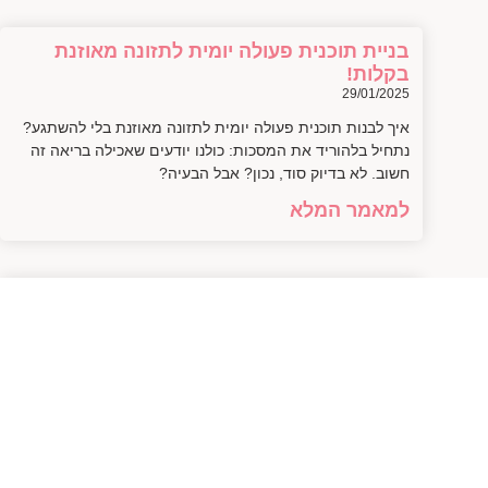
בניית תוכנית פעולה יומית לתזונה מאוזנת
בקלות!
29/01/2025
איך לבנות תוכנית פעולה יומית לתזונה מאוזנת בלי להשתגע?
נתחיל בלהוריד את המסכות: כולנו יודעים שאכילה בריאה זה
חשוב. לא בדיוק סוד, נכון? אבל הבעיה?
למאמר המלא
איך ליצור תפריט מותאם אישית לכל יום
בקלות
28/01/2025
איך ליצור תפריט מותאם אישית שמתאים לכל יום עוד לפני
שנסביר איך בדיוק לעשות את זה, בואו ניישר קו: כמה פעמים
פתחתם את המקרר ושאלתם
למאמר המלא