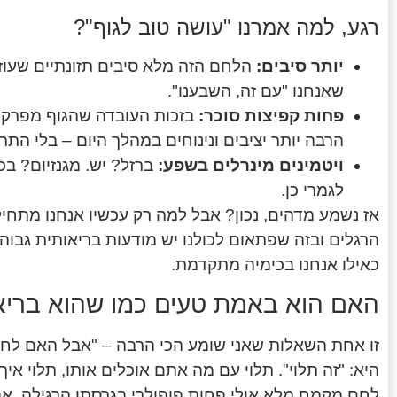
רגע, למה אמרנו "עושה טוב לגוף"?
יותר סיבים:
הלחם הזה מלא סיבים תזונתיים שעוז
שאנחנו "עם זה, השבענו".
פחות קפיצות סוכר:
בזכות העובדה שהגוף מפרק א
הרבה יותר יציבים ונינוחים במהלך היום – בלי התרס
ויטמינים מינרלים בשפע:
לגמרי כן.
אז נשמע מדהים, נכון? אבל למה רק עכשיו אנחנו מתחי
הרגלים ובזה שפתאום לכולנו יש מודעות בריאותית גבוה
כאילו אנחנו בכימיה מתקדמת.
האם הוא באמת טעים כמו שהוא בריא
זו אחת השאלות שאני שומע הכי הרבה – "אבל האם לח
היא: "זה תלוי". תלוי עם מה אתם אוכלים אותו, תלוי איך 
לחם מקמח מלא אולי פחות פופולרי בגרסתו הרגילה, אב