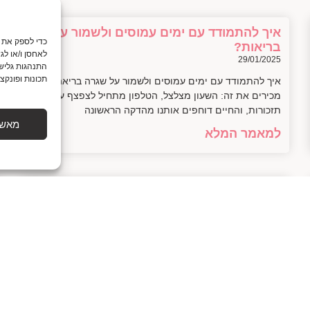
איך להתמודד עם ימים עמוסים ולשמור על
בריאות?
לאחסן ו/או לג
29/01/2025
התנהגות גלישה
תכונות ופונקצי
איך להתמודד עם ימים עמוסים ולשמור על שגרה בריאה כולנו
מכירים את זה: השעון מצלצל, הטלפון מתחיל לצפצף עם
תזכורות, והחיים דוחפים אותנו מהדקה הראשונה
מאשר
למאמר המלא
חמשת היתרונות הגדולים של תזונה טבעית
שיע surprise אותך
28/01/2025
בטח! הנה המאמר: — חמשת היתרונות הגדולים של תזונה
טבעית רק לפני רגע הטלפון שלח לי התראה: "חיים, מה עם
קצת ירוק לתוך החיים?" טוב,
למאמר המלא