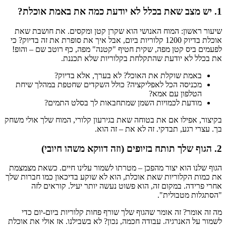
1. יש מצב שאת בכלל לא יודעת כמה את באמת אוכלת?
שיעור ראשון: המוח האנושי הוא שקרן קטן ומקסים. את חושבת שאת
אוכלת בדיוק 1200 קלוריות ביום, אבל איך את סופרת את זה בדיוק? כי
לפעמים ביס קטן מפה, שקית חטיף "קטנה" מפה, כף רוטב שם – והופ!
את בכלל לא יודעת שהתקלחת בקלוריות שלא תכננת.
באמת שוקלת את האוכל? לא בערך, אלא בדיוק?
מכניסה הכל לאפליקציה? כולל השקדים שחטפת במהלך שיחת
הטלפון עם אמא?
מודעת לכמויות השמן שמתחבאות לך בסלט התמים?
בקיצור, אפילו אם את בטוחה שאת בגירעון קלורי, המוח שלך אולי משחק
בך. עצרי רגע, תבדקי. זה לא את – זה הוא.
2. הגוף שלך תותח בזיופים (וזה דווקא משהו חיובי)
הגוף שלנו הוא יצור מהפכן – מטרתו לשמור עלינו חיים. כשאת מצמצמת
את כמות הקלוריות שאת אוכלת, הוא לא שוקע בדיכאון כמו חברות שלך
אחרי פרידה. במקום זה, הוא פשוט נעשה יותר יעיל. קוראים לזה
"הסתגלות מטבולית".
מה זה אומר? זה אומר שהגוף שלך שורף פחות קלוריות ביום-יום כדי
לשמור על האנרגיה. עבודה חכמה, נכון? לא בשבילנו. אז אולי את אוכלת