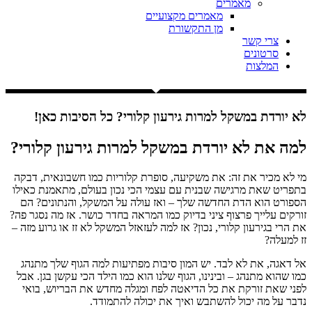
מאמרים
מאמרים מקצועיים
מן התקשורת
צרי קשר
סרטונים
המלצות
לא יורדת במשקל למרות גירעון קלורי? כל הסיבות כאן!
למה את לא יורדת במשקל למרות גירעון קלורי?
מי לא מכיר את זה: את משקיעה, סופרת קלוריות כמו חשבונאית, דבקה
בתפריט שאת מרגישה שבנית עם עצמי הכי נכון בעולם, מתאמנת כאילו
הספורט הוא הדת החדשה שלך – ואז עולה על המשקל, והנתונים? הם
זורקים עלייך פרצוף ציני בדיוק כמו המראה בחדר כושר. אז מה נסגר פה?
את הרי בגירעון קלורי, נכון? אז למה לעזאזל המשקל לא זז או גרוע מזה –
זז למעלה?
אל דאגה, את לא לבד. יש המון סיבות מפתיעות למה הגוף שלך מתנהג
כמו שהוא מתנהג – ובינינו, הגוף שלנו הוא כמו הילד הכי עקשן בגן. אבל
לפני שאת זורקת את כל הדיאטה לפח ומגלה מחדש את הבריוש, בואי
נדבר על מה יכול להשתבש ואיך את יכולה להתמודד.