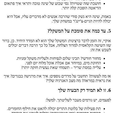
חושבת שזה שטויות? נסי שבוע של שינה טובה ותראי איך פתאום
הדיאטה הופכת קלה יותר.
באמת, שינה היא נשק סודי שהרבה אנשים לא מדברים עליו, אבל היא
יכולה להיות הגיים-צ'יינג'ר במשחק שלך.
5. עד כמה את סומכת על המשקל?
אוקיי, זה הזמן לדבר ברצינות: המשקל שלך הוא לא המדד היחיד. כן, ברור
שזו השיטה הקלאסית למדוד הצלחה, אבל כל כך הרבה דברים יכולים
לשבש את זה:
מחזור חודשי? תכיני שלום לנפיחות ולעליות משקל זמניות.
החזקת מים, במיוחד אם אכלת אוכל מלוח יום לפני.
עלייה במסת שריר – תשמחי שאת נעשית חזקה יותר!
אז מה לעשות? תחשבי על מדדים נוספים: איך את מרגישה בבגדים? איך
את נראית במראה? מה מצב האנרגיה שלך?
6. זו לא תמיד רק הבעיה שלך
לפעמים, יש גורמים מעבר לשליטתך. למשל:
תת פעילות של בלוטת התריס יכולה להאט את חילוף החומרים.