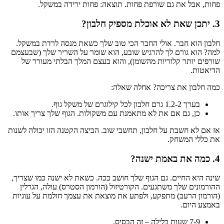
פחות, אבל את גם שורפת פחות. תוצאה: פחות ירידה במשקל.
3. יתכן שאת לא אוכלת מספיק חלבון?
חלבון הוא חבר. אולי החבר הכי טוב שלך כשאת מנסה לרדת במשקל.
למה? הוא גורם לך להרגיש שובע, הוא שומר על השריר שלך (שבעצמם
שורפים יותר קלוריות מהשומן), והוא בעצם המלך הבלתי מעורר של
הדיאטות.
כמה חלבון את צריכה? אחלה שאלה:
בערך 1.2-2 גרם חלבון לכל קילוגרם של משקל גוף.
כן, גם אם את לא מתאמנת עם משקולות. הגוף שלך צריך אותו.
אז אם לא חשבת על חלבון, תחשבי שוב. הביצה הקטנה הזו יכולה לשנות
את כללי המשחק.
4. כמה את באמת ישנה?
שינה היא החיים. גם הגוף שלך חושב ככה. כשאת לא ישנה כמו שצריך,
ההורמונים שלך משתגעים. הקורטיזול (הורמון הסטרס) עולה, הגרלין
(הורמון הרעב) מתפקע, ולפתע את מוצאת את עצמך חולמת על עוגיות
באמצע היום.
7-9 שעות בלילה – זה הבסיס.