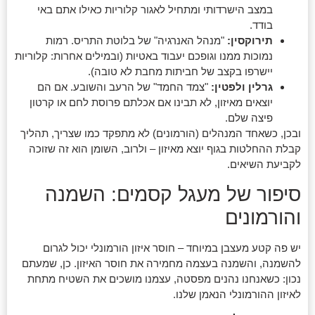
במצב הישרדותי ומתחיל לאגור קלוריות כאילו אתם באי
בודד.
תירוקסין:
"מנהל האנרגיה" של בלוטת התריס. רמות
נמוכות ממנו וגופכם יעבוד באטיות (ובמילים אחרות: קלוריות
יישרפו בקצב של חביתות מחבת לא טובה).
גרלין ולפטין:
"צמד החמד" של הרעב והשובע. אם הם
יוצאים מאיזון, לא תבינו אם אכלתם פרוסת לחם או קרטון
פיצה שלם.
ובכן, כשאחד המנהלים (הורמונים) לא מתפקד כמו שצריך, תהליך
קבלת ההחלטות בגוף יוצא מאיזון – ולרוב, השומן הוא זה שזוכה
לקביעת השיאים.
סיפור של מעגל קסמים: השמנה
והורמונים
יש פה קטע מעצבן במיוחד – חוסר איזון הורמונלי יכול לגרום
להשמנה, והשמנה בעצמה מחמירה את חוסר האיזון. כן, שמעתם
נכון: כשאנחנו נהנים מפסטה, עצמנו מושכים את השטיח מתחת
לאיזון ההורמונלי הנאמן שלנו.