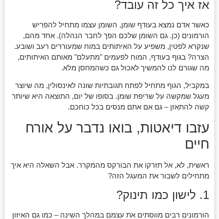
אז איך כל זה עובד?
כאשר אדם נמצא בעודף שומן, השומן עצמו מתחיל להפריש
הורמונים (כן. גם השומן שלכם הפך לחבר הנהלה). אחד מהם,
שנקרא לפטין, משפיע על האיתותים במוח שמעוררים רעב ושובע.
הצרה? בגוף בעודף, המוח לפעמים "מתעלם" מאותם האיתותים,
מה שגורם לנו להמשיך לאכול גם כשהמחסן מלא.
במקביל, הגוף מתחיל לפתח תגובתיות שונה לאינסולין, מה שיוצר
מעגל שמקשה על שריפת שומן. בסופו של יום, התוצאה היא שיותר
קשה להתאזן – גם אם אתם מנסים בכל כוחכם.
עזבו דיאטות, בואו נדבר על אורח
חיים
ראשית, לא, אל תזרקו את הבורקס מהמקרר. אבל השאלה היא איך
מתחילים לשבור את המעגל הזה?
1. לישון כמו תינוק?
הורמונים רבים מווסתים את עצמם במהלך השינה – כמו גם האיזון