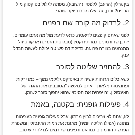
בין גרלין (הרעב) ללפטין (השובע). מפתה לגלול בטיקטוק מול
הכרית? ובכן, זה יעלה לכם ביוקר שומני.
2. לבדוק מה קורה שם בפנים
לפני שאתם קופצים לדיאטה, כדאי לדעת מול מה אתם עומדים.
ייתכן שהורמונים כמו תירוקסין (מבלוטת התריס) או קורטיזול
מתנהגים בצורה פרועה. בדיקת דם פשוטה יכולה לעשות הבדל
ענק.
3. להחזיר שליטה לסוכר
כשאוכלים ארוחות עשירות באינדקס גליקמי נמוך – כמו ירקות
ופחמימות מלאות – אתם למעשה "מסובבים את ההגה" של
האינסולין. זה יפחית את הסיכוי שהוא יהפוך סוכר לשומן.
4. פעילות גופנית: בקטנה, באמת
לא, אתם לא צריכים לרוץ מרתון. אבל פעילות גופנית בעצימות
מתונה (אפילו הליכה יומית) מאזנת את רמות האינסולין ומשפרת
הפרשת הורמונים כמו אנדורפינים שגורמים לנו להרגיש טוב.