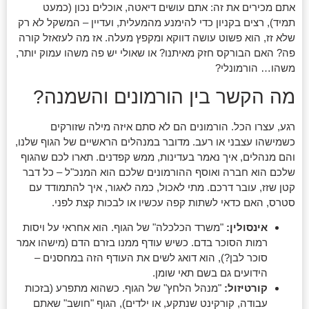
אתם מכירים את זה: אתם עושים דיאטה, אוכלים נכון (כמעט
תמיד), רצים בקניון כדי להימנע מהמעלית, ועדיין – המשקל לא רק
שלא זז, הוא פשוט עושה דווקא ומקפץ מעלה. אז מה לעזאזל קורה
פה? האם הבורקס חזק מאיתנו? או שאולי יש פה משהו עמוק יותר,
משהו… הורמונלי?
מה הקשר בין הורמונים והשמנה?
רגע, עצרו הכל. הורמונים הם לא סתם איזה מילה שזורקים
כשמישהו עצבני או רעב. מדובר במנהלים הראשיים של הגוף שלנו,
והם מנהלים, איך נאמר בעדינות, ממש קפדנים. תארו לכם שהגוף
שלכם הוא חברה ואוסף ההורמונים שלכם הוא המנכ"ל – כל דבר
קטן שזז, עובר דרכם. מתי לאכול, כמה לאגור, איך להתמודד עם
סטרס, האם כדאי לשתות קפה עכשיו או לבכות קצת לפני.
אינסולין:
"משרד הכלכלה" של הגוף. הוא אחראי על ויסות
רמות הסוכר בדם. כשיש עודף ממנו בזרם הדם (מישהו אמר
סוכר לבן?), הוא דואג לשים את העודף הזה במחסנים –
הידועים גם בשם תאי שומן.
קורטיזול:
"מנהל הלחץ" של הגוף. כשהוא מתפרע (בזכות
עבודה, קורקינט שנתקע, או ילדים), הגוף "חושב" שאתם