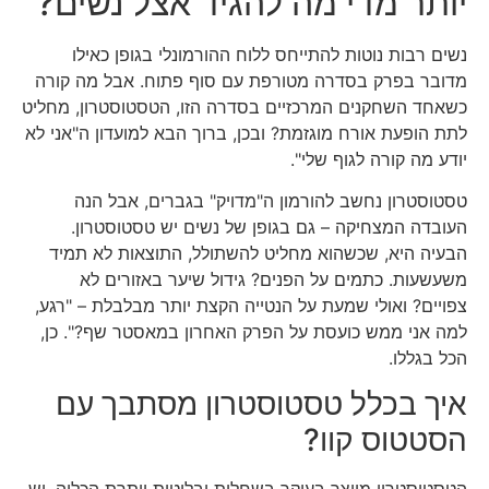
יותר מדי מה להגיד אצל נשים?
נשים רבות נוטות להתייחס ללוח ההורמונלי בגופן כאילו
מדובר בפרק בסדרה מטורפת עם סוף פתוח. אבל מה קורה
כשאחד השחקנים המרכזיים בסדרה הזו, הטסטוסטרון, מחליט
לתת הופעת אורח מוגזמת? ובכן, ברוך הבא למועדון ה"אני לא
יודע מה קורה לגוף שלי".
טסטוסטרון נחשב להורמון ה"מדויק" בגברים, אבל הנה
העובדה המצחיקה – גם בגופן של נשים יש טסטוסטרון.
הבעיה היא, שכשהוא מחליט להשתולל, התוצאות לא תמיד
משעשעות. כתמים על הפנים? גידול שיער באזורים לא
צפויים? ואולי שמעת על הנטייה הקצת יותר מבלבלת – "רגע,
למה אני ממש כועסת על הפרק האחרון במאסטר שף?". כן,
הכל בגללו.
איך בכלל טסטוסטרון מסתבך עם
הסטטוס קוו?