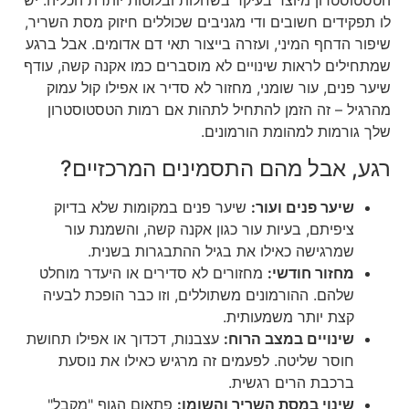
הטסטוסטרון מיוצר בעיקר בשחלות ובלוטות יותרת הכליה. יש
לו תפקידים חשובים ודי מגניבים שכוללים חיזוק מסת השריר,
שיפור הדחף המיני, ועזרה בייצור תאי דם אדומים. אבל ברגע
שמתחילים לראות שינויים לא מוסברים כמו אקנה קשה, עודף
שיער פנים, עור שומני, מחזור לא סדיר או אפילו קול עמוק
מהרגיל – זה הזמן להתחיל לתהות אם רמות הטסטוסטרון
שלך גורמות למהומת הורמונים.
רגע, אבל מהם התסמינים המרכזיים?
שיער פנים ועור:
שיער פנים במקומות שלא בדיוק
ציפיתם, בעיות עור כגון אקנה קשה, והשמנת עור
שמרגישה כאילו את בגיל ההתבגרות בשנית.
מחזור חודשי:
מחזורים לא סדירים או היעדר מוחלט
שלהם. ההורמונים משתוללים, וזו כבר הופכת לבעיה
קצת יותר משמעותית.
שינויים במצב הרוח:
עצבנות, דכדוך או אפילו תחושת
חוסר שליטה. לפעמים זה מרגיש כאילו את נוסעת
ברכבת הרים רגשית.
שינוי במסת השריר והשומן:
פתאום הגוף "מקבל"