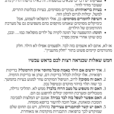
גנטיקה:
יש דברים שבאים במשפחה. זה כאילו מישהו הדליק מתג
שעובר מדור לדור.
בעיות בריאותיות:
במקרים מסוימים, בעיות בבלוטת התריס,
למשל, יכולות לגרום לבלגן הזה.
חשיפה לחומרים מסוימים:
כן, אולי תתפלאו לשמוע, אבל
כימיקלים מסוימים שאנחנו מוקפים בהם משפיעים גם על מערכת
ההורמונים של הילדים.
תזונה:
ההשפעה של תזונה לקויה על ילדים מופלאה כמו… ובכן,
כוס שוקו אחרי אימון מפרך.
אז לא, אתם לא אשמים בזה לבד. ולפעמים אפילו לא הילד. חלק
מהגורמים קיימים פשוט בתור "חלק מהעניין".
חמש שאלות שכנראה רצות לכם בראש עכשיו
איך יודעים אם הילד באמת סובל מחוסר איזון הורמונלי?
בדיקות
רפואיות. אלו יכולות לכלול בדיקות דם, שתן או בדיקות הדמיה.
האם זה מסוכן?
לרוב, הטיפול המוקדם עוזר למנוע בעיות בהמשך.
כך שזה תלוי בזיהוי מוקדם ובטיפול נכון.
האם זה משפיע על מצב הרוח בלבד?
ממש לא. תהליכי גדילה,
מטבוליזם ומערכת החיסון יכולים להיפגע גם הם.
האם אפשר לטפל בזה לבד בבית?
אמנם יש המלצות לסביבה
תומכת ומאוזנת, אבל חובה להיעזר ברופא מומחה.
האם יש קשר למתבגרים צעירים?
בהחלט, ויש גם תחום שלם
שמוקדש לכך ברפואה: התבגרות מוקדמת או מאוחרת.