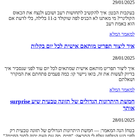
29/01/2025
בעקבות הבטן: איך להקשיב לתחושות רעב ושובע ולנצח את הכאוס
הקולינרי? מי מאתנו לא הכניס לפה שוקולד ב-11 בלילה, בלי לדעת אם
הוא באמת רעב
למאמר המלא
איך ליצור תפריט מותאם אישית לכל יום בקלות
28/01/2025
איך ליצור תפריט מותאם אישית שמתאים לכל יום עוד לפני שנסביר איך
בדיוק לעשות את זה, בואו ניישר קו: כמה פעמים פתחתם את המקרר
ושאלתם
למאמר המלא
חמשת היתרונות הגדולים של תזונה טבעית שיע surprise
אותך
28/01/2025
בטח! הנה המאמר: — חמשת היתרונות הגדולים של תזונה טבעית רק
לפני רגע הטלפון שלח לי התראה: "חיים, מה עם קצת ירוק לתוך החיים?"