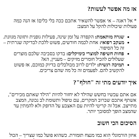
אז מה אפשר לעשות?
* אל דאגה – אי אפשר להשאיר אתכם ככה בלי כלים! אז הנה כמה
פעולות שיכולות להקל על המצב:
שגרה מותאמת:
הקפדה על זמן שינה, פעילות גופנית ותזונה מגוונת.
מעקב רפואי:
אחת לכמה חודשים, פשוט ללכת לבדיקה שגרתית –
זה כל הסיפור.
פחות חשיפה למוצרי כימיקלים:
בדקו בסביבה שלכם מוצרים
שעלולים להכיל חומרים מזיקים – מעניין, הא?
תמיכה רגשית:
ילדים לרוב מבולבלים בדיוק כמוכם, אז פשוט
להקשיב להם. לפעמים זה כל מה שהם צריכים.
איך יודעים מתי זה "חולף"?
אם אתם עכשיו בחשש שהילד לא יחזור להיות "הילד שאתם מכירים",
אשתף אתכם שברוב המקרים, עם טיפול ותשומת לב נכונה, המצב
מתייצב. אבל זה קריטי להיות עם האצבע על הדופק ולא להמתין עד
שהמצב הופך למסובך יותר.
הסיכום הכי חשוב
איזון הורמונלי הוא כמו מנצח תזמורת. כשהוא פועל כמו שצריך – הכול