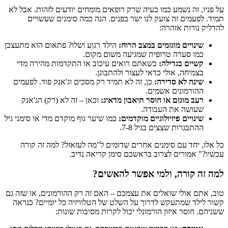
על פניו, זה נשמע כמו בעיה שרק רופאים מומחים יודעים לזהות. אבל לא
תמיד. לפעמים זה צועק לנו ישר בפנים. הנה כמה סימנים שעשויים
להדליק נורות אזהרה:
שינויים מוגזמים במצב הרוח:
הילד רגוע ושלו? פתאום הוא מתעצבן
כמו סערה טרופית שמגיעה משום מקום.
קשיים בגדילה:
כשאתם רואים עיכוב או התקדמות מהירה מדי
בצמיחה, אולי כדאי לעצור ולהתבונן.
שינה לא סדירה:
כן, זה לא תמיד רק מסכים וג'אנק פוד. לפעמים
ההורמונים אשמים.
רעב מוגזם או חוסר תיאבון מדאיג:
וכאן – זה לא (רק) הג'אנק
שעושה את העבודה.
שינויים פיזיולוגיים מוקדמים:
כמו שיער גוף מוקדם מדי או סימני גיל
ההתבגרות שצצים בגיל 7-8.
כל אלו, יחד עם סימנים אחרים שדומים ל"מה לעזאזל? למה זה קורה
עכשיו?" אמורים לצרוב בראשכם סימן קריאה נדיב.
למה זה קורה, ולמי אפשר להאשים?
טוב, אתם אולי שואלים את עצמכם – האם זה רק ההורמונים, או שזה גם
קשור לילד שמתעקש לדרוך על השלט של הטלוויזיה כל יומיים? כנראה
ששניהם. חוסר איזון הורמונלי יכול לקרות מסיבות שונות: