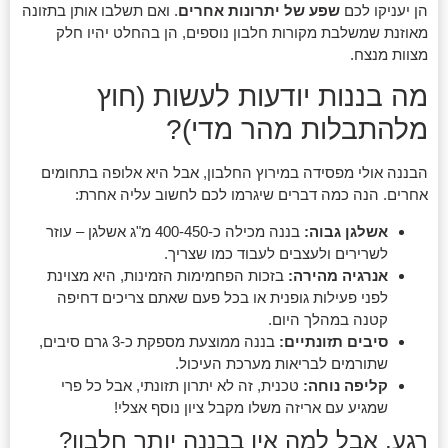
הן יעניקו לכם
שפע של יתרונות אחרים
. ואם תשלבו אותן בתזונה
מאוזנת שמשלבת מקורות חלבון נוספים, הן בהחלט יהיו חלק
מצוות מנצח.
מה בננות יודעות לעשות (חוץ
מלהתבלות מהר מדי)?
הבננה אולי מפסידה במירוץ החלבון, אבל היא אלופה בתחומים
אחרים. הנה כמה דברים שיגרמו לכם לחשוב עליה אחרת:
אשלגן גבוה:
בננה מכילה כ-400-450 מ"ג אשלגן – עוזר
לשרירים ולעצבים לעבוד כמו שצריך.
אנרגיה מהירה:
בזכות הפחמימות הזמינות, היא מצוינת
לפני פעילות גופנית או בכל פעם שאתם צריכים דחיפה
קטנה במהלך היום.
סיבים תזונתיים:
בננה ממוצעת מספקת כ-3 גרם סיבים,
שתורמים לבריאות מערכת העיכול.
קליפה נוחה:
טכנית, זה לא יתרון תזונתי, אבל כל פרי
שמגיע עם אריזה משלו מקבל ציון נוסף אצלי!
רגע, אבל למה אין בבננה יותר חלבון?