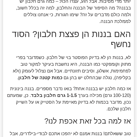
יותר מדי מסיבות. אבל רגע, עצרו הכול – כמה גרם חלבון יש
בבננה? מה הסיפור של הבננה והחלבון, למה זה בכלל חשוב,
ולמה כולם מדברים על זה? שימו חגורות, כי אנחנו צוללים
לממלכת הבננה.
האם בננות הן פצצת חלבון? הסוד
נחשף
לא, בננות הן לא בדיוק הפוסטר בוי של חלבון. כשמדובר בפרי
מתוק וקומפקטי כמו הבננה, היא נחשבת בעיקר למקור טוב
לפחמימות, אשלגן, וסיבים תזונתיים. אבל אם נצלול לעומק (ולא
בקליפה), נגלה שבהחלט יש בהן גם
כמות קטנה של חלבון
.
אז כמה חלבון יש בבננה אחת? בואו נדבר מספרים. בננה בינונית
(100-120 גרם) מכילה בערך
1-1.5 גרם חלבון בלבד
. כן, שמעתם
נכון, מדובר בכמות לא בדיוק מאיימת על הסטייק או על השייק
חלבון שלכם.
אז למה בכל זאת אכפת לנו?
טוב ששאלתם! בננות אמנם לא יהפכו אתכם לבודי-בילדרים, אבל