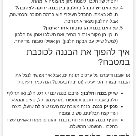
יחסית של חלבון לעומת מזון מהצומח או מהחי.
ש: האם יש הבדל בחלבון בין בננה ירוקה לצהובה?
ת: לא באמת. ההבדל העיקרי הוא ברמת הסוכר והכמישות,
אבל החלבון נשאר אותו דבר.
ש: האם בננות הן טובות אחרי אימון?
ת: כן! הן מקור אנרגיה מהיר, ואם תשלבו אותן עם חלבון
(למשל שייק עם אבקת חלבון), הן אפילו טובות עוד יותר.
איך להפוך את הבננה לכוכבת
במטבח?
אז ישבנו ודיברנו על ערכים תזונתיים, אבל איך אפשר לנצל את
הבננה בצורה הכי יעילה (ונדיבה) בעולם? הנה כמה רעיונות:
שייק בננה וחלבון:
ערבבו בננה עם יוגורט, חלב (או תחליף
חלב), אבקת חלבון ותוספות כמו קינמון. קל, טעים וממלא.
פנקייק בננה:
בננה מעוכה עם מעט שיבולת שועל, ביצה
ועוד קצת תבלינים. פשוט ומנצח.
חטיף בננה וממרח:
חתכו בננה והוסיפו ממרח אגוזים עשיר
בחלבון. הנשנוש המושלם.