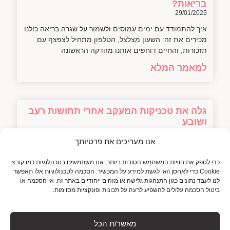
בריאות?
29/01/2025
איך להתמודד עם ימים עמוסים ולשמור על שגרה בריאה כולנו
מכירים את זה: השעון מצלצל, הטלפון מתחיל לצפצף עם
תזכורות, והחיים דוחפים אותנו מהדקה הראשונה
למאמר המלא
גלה את טכניקות המעקב אחרי תחושות רעב
ושובע
29/01/2025
אנו מעריכים את פרטיותך
בעקבות הבטן: איך להקשיב לתחושות רעב ושובע ולנצח את
הכאוס הקולינרי? מי מאתנו לא הכניס לפה שוקולד ב-11
כדי לספק את חוויות המשתמש הטובות ביותר, אנו משתמשים בטכנולוגיות כמו קובצי
בלילה, בלי לדעת אם הוא באמת רעב
Cookie כדי לאחסן ו/או לגשת למידע על המכשיר. הסכמה לטכנולוגיות אלו תאפשר
לנו לעבד נתונים כגון התנהגות גלישה או מזהים ייחודיים באתר זה. אי הסכמה או
למאמר המלא
ביטול הסכמה עלולים להשפיע לרעה על תכונות ופונקציות מסוימות.
מאשר/ת הכל
איך ליצור תפריט מותאם אישית לכל יום