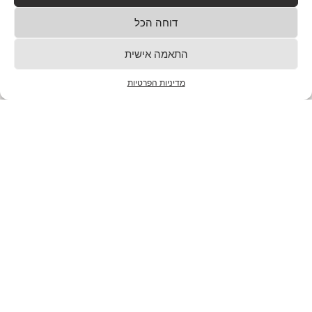
בקלות
דוחה הכל
28/01/2025
איך ליצור תפריט מותאם אישית שמתאים לכל יום עוד לפני
התאמה אישית
שנסביר איך בדיוק לעשות את זה, בואו ניישר קו: כמה פעמים
פתחתם את המקרר ושאלתם
מדיניות הפרטיות
למאמר המלא
חמשת היתרונות הגדולים של תזונה טבעית
שיע surprise אותך
28/01/2025
בטח! הנה המאמר: — חמשת היתרונות הגדולים של תזונה
טבעית רק לפני רגע הטלפון שלח לי התראה: "חיים, מה עם
קצת ירוק לתוך החיים?" טוב,
למאמר המלא