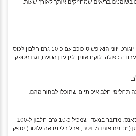
אי אפשר שלא להזכיר יוגורט, גבינות קשות ואפילו קוטג'. יוגורט יווני הוא פשוט כוכב עם כ-10 גרם חלבון לכוס
בודה כפולה: לוקח אותך לגן עדן הטעם, וגם מספק
ב
 תחליפי חלב איכותיים שתוכלו לבחור מהם.
למתחילים, טופו אולי נראה כמו בלוק מוזר, אבל תנו לו צ'אנס. מדובר במעדן שמכיל כ-10 גרם חלבון ל-100
 (מכינים אותו מחיטה, אבל בלי מראה גלוטני) יספק