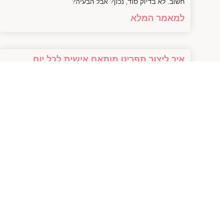
חשוב. לא בדיוק סוד, נכון? אבל הבעיה?
למאמר המלא
איך ליצור תפריט מותאם אישית לכל יום
בקלות
28/01/2025
איך ליצור תפריט מותאם אישית שמתאים לכל יום עוד לפני
שנסביר איך בדיוק לעשות את זה, בואו ניישר קו: כמה פעמים
פתחתם את המקרר ושאלתם
למאמר המלא
לרזות מהראש לתמיד