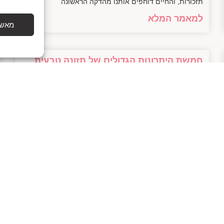
תזכורות, והחיים דוחפים אותנו מהדקה הראשונה
למאמר המלא
מאשר
חמשת היתרונות הגדולים של תזונה טבעית
שיע surprise אותך
28/01/2025
בטח! הנה המאמר: — חמשת היתרונות הגדולים של תזונה
טבעית רק לפני רגע הטלפון שלח לי התראה: "חיים, מה עם
קצת ירוק לתוך החיים?" טוב,
למאמר המלא
© 2022 כל הזכויות שמורות