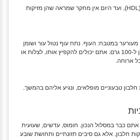
לא בדיוק. ביצים עשירות בכולסטרול טוב (HDL), ועד היום אין מחקר שמראה שהן מזיקות
עורער במטבח: העוף. נתח עוף נטול עור ושומן
מהווה מקור מצוין עם כמות מפוארת של כ-25 גרם חלבון ל-100 גרם. אתם יכולים להקפיץ אותו, לצלות או
ל ארוחה.
 חלבון טבעוניים מופלאים, ונגיע אליהם בהמשך.
אתם כבר במסלול הנכון. חומוס, עדשים, שעועית
ות חלבון, אלא גם סיבים תזונתיים ותחושת שובע