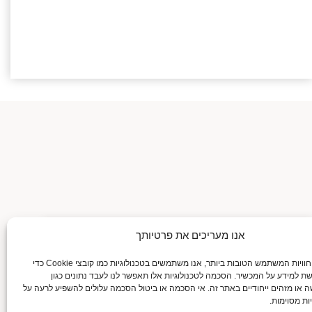
אנו מעריכים את פרטיותך
גלה את טכניקות המעקב אחרי תחושות רעב
ושובע
כדי לספק את חוויות המשתמש הטובות ביותר, אנו משתמשים בטכנולוגיות כמו קובצי Cookie כדי
29/01/2025
שת למידע על המכשיר. הסכמה לטכנולוגיות אלו תאפשר לנו לעבד נתונים כגון
בעקבות הבטן: איך להקשיב לתחושות רעב ושובע ולנצח את
 או מזהים ייחודיים באתר זה. אי הסכמה או ביטול הסכמה עלולים להשפיע לרעה על
הכאוס הקולינרי? מי מאתנו לא הכניס לפה שוקולד ב-11
ות מסוימות.