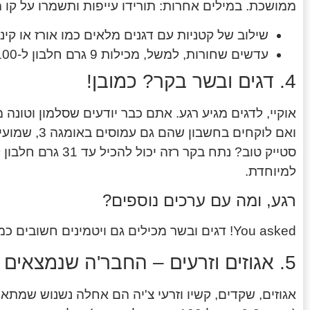
ממושכת. במילים אחרות: תורידו עייפות ותשמרו על קו מ
שילוב של קטניות עם דגנים מלאים כמו אורז או קינ
עדשים שחורות, למשל, מכילות 9 גרם חלבון ל-100 גרם!
4. דגים ובשר בקר? כמובן!
אוקיי, לדגים מגיע רגע. אתם כבר יודעים שסלמון וטונה
ואם לוקחים ב
למיוחדת.
רגע, ומה עם ערכים נוספים?
You asked! דגים ובשר מכילים גם ויטמינים חשובים כמו B12 וברזל, אז מדובר על יותר מ"סתם חלבון".
5. אגוזים וזרעים – החבר'ה שנמצאים תמיד בתיק
אגוזים, שקדים, קשיו וזרעי צ'יה הם אחלה נשנוש שמתא