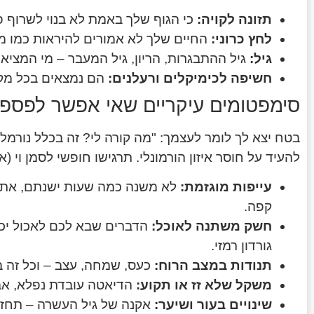
תזונה לקויה:
כי הגוף שלך באמת לא בנוי לשרוף פי
לחץ כרוני:
החיים שלך לא אמורים להיראות כמו מר
גיל:
גיל ההתבגרות, הריון, גיל המעבר – מי המצי
חשיפה לכימיקלים ורעלנים:
הם נמצאים בכל מקום
סימפטומים עיקריים שאי אפשר לפספ
בטח יצא לך לומר לעצמך: "מה קורה לי? זה בכלל נורמל
להעיד על חוסר איזון הורמונלי. תרגישו חופשי לסמן וי (או
עייפות מוגזמת:
לא משנה כמה שעות ישנתם, אתם 
קפה.
חשק משתנה לאוכל:
הדברים שבא לכם לאכול יכ
גורדון רמזי.
תנודות במצב הרוח:
כעס, שמחה, עצב – וכל זה ב
משקל שלא זז או תקוע:
הדיאטה עובדת נפלא, אב
שינויים בעור ושיער:
אקנה של גיל העשרה – תחזר