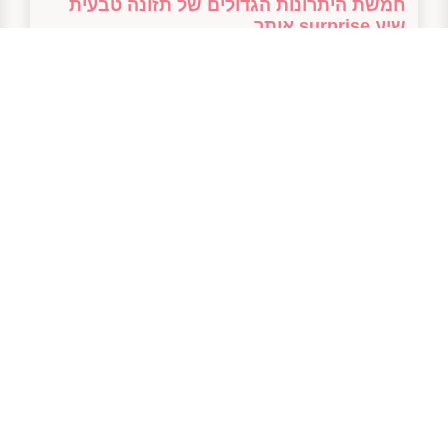
חמשת היתרונות הגדולים של תזונה טבעית
שיע surprise אותך
28/01/2025
בטח! הנה המאמר: — חמשת היתרונות הגדולים של תזונה
טבעית רק לפני רגע הטלפון שלח לי התראה: "חיים, מה עם
קצת ירוק לתוך החיים?" טוב,
למאמר המלא
© 2022 כל הזכויות שמורות
עוצב ונבנה על ידי
VISSOKER