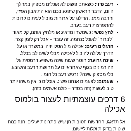
רעב פיזי:
כשאתם פשוט לא אוכלים מספיק במהלך
היום, הדבר הראשון שיפגע בכם הוא התיאבון הפיזי,
והרבה ממנו. הדילוג על ארוחות מוביל לעיתים קרובות
להתפרצות רעב בערב.
לחץ נפשי:
כשמשהו מדאיג או מלחיץ אותנו, קל מאוד
"לברוח" לאוכל כנחמה. זה עובד – אבל רק לזמן קצר.
הרגלים רעים:
אכילה מול הטלוויזיה, במשרד או על
הדרך עלולה להוביל לאכילה מבלי לשים לב בכלל.
שינה גרועה:
חוסר שעות שינה משפיע דרמטית על
ההורמונים בגוף שאחראיים על תחושת הרעב והשובע.
בלי מספיק שינה? נרגיש רעב כל הזמן.
שעמום:
לפעמים אנחנו פשוט אוכלים כי אין משהו יותר
טוב לעשות (וזה בסדר – כולנו אשמים בזה).
6 דרכים עוצמתיות לעצור בולמוס
אכילה
אל תדאגו, החדשות הטובות הן שיש פתרונות יעילים. הנה כמה
שיטות בדוקות וקלות ליישום: