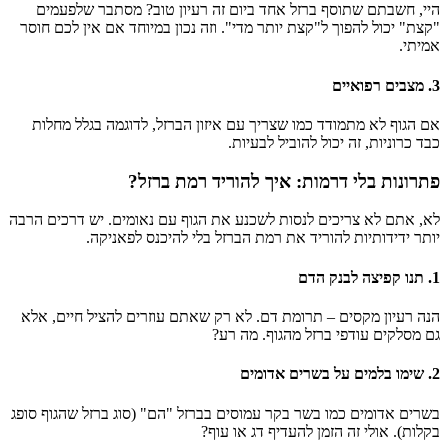
היי, חשבתם שתוסף ברזל אחד ביום זה רעיון טוב? מסתבר שלפעמים
"קצת" יכול להפוך ל"קצת יותר מדי". וזה נכון במיוחד אם אין לכם חוסר
אמיתי.
3. מצבים רפואיים
אם הגוף לא מתמודד כמו שצריך עם איזון הברזל, לדוגמה בגלל מחלות
כבד כרוניות, זה יכול להוביל לבעיות.
פתרונות בלי דרמות: איך להוריד רמת ברזל?
לא, אתם לא צריכים לנסות לשכנע את הגוף עם נאומים. יש דרכים הרבה
יותר ידידותיות להוריד את רמת הברזל בלי להיכנס לפאניקה.
1. תנו קפיצה לבנק הדם
הנה רעיון מקסים – תרומת דם. לא רק שאתם עוזרים להציל חיים, אלא
גם מסלקים עודפי ברזל מהגוף. מה רע?
2. שימו בלמים על בשרים אדומים
בשרים אדומים כמו בשר בקר עמוסים בברזל "הם" (סוג ברזל שהגוף סופג
בקלות). אולי זה הזמן להעדיף דג או עוף?