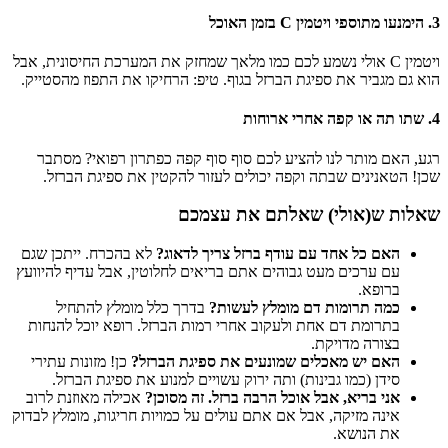
3. הימנעו מתוספי ויטמין C בזמן האוכל
ויטמין C אולי נשמע לכם כמו מלאך שמחזק את המערכת החיסונית, אבל
הוא גם מגביר את ספיגת הברזל בגוף. טיפ: הרחיקו את התפוז מהסטייק.
4. שתו תה או קפה אחרי ארוחות
רגע, האם מותר לנו להציע לכם סוף סוף קפה כפתרון רפואי? מסתבר
שכן! הטאנינים שבתה וקפה יכולים לעזור להקטין את ספיגת הברזל.
שאלות ש(אולי) שאלתם את עצמכם
האם כל אחד עם עודף ברזל צריך לדאוג?
לא בהכרח. ייתכן שגם
עם ערכים מעט גבוהים אתם בריאים לחלוטין, אבל עדיף להיוועץ
ברופא.
כמה תרומות דם מומלץ לעשות?
בדרך כלל מומלץ להתחיל
בתרומת דם אחת ולעקוב אחרי רמות הברזל. רופא יוכל להנחות
בצורה מדויקת.
האם יש מאכלים שמונעים את ספיגת הברזל?
כן! מזונות עתירי
סידן (כמו גבינות) ותה ירוק עשויים למנוע את ספיגת הברזל.
אני בריא, אבל אוכל הרבה ברזל. זה מסוכן?
אכילה מאוזנת לרוב
אינה מזיקה, אבל אם אתם עולים על כמויות חריגות, מומלץ לבדוק
את הנושא.