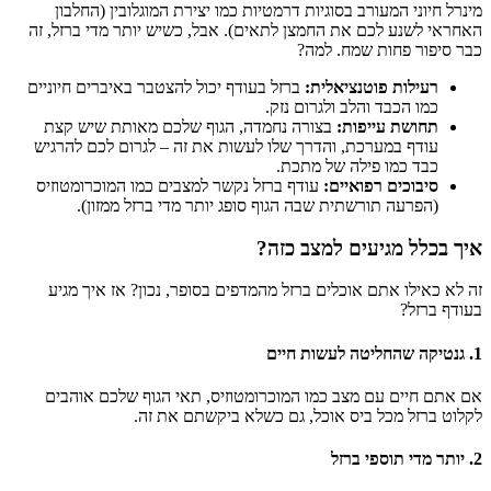
מינרל חיוני המעורב בסוגיות דרמטיות כמו יצירת המוגלובין (החלבון
האחראי לשנע לכם את החמצן לתאים). אבל, כשיש יותר מדי ברזל, זה
כבר סיפור פחות שמח. למה?
רעילות פוטנציאלית:
ברזל בעודף יכול להצטבר באיברים חיוניים
כמו הכבד והלב ולגרום נזק.
תחושת עייפות:
בצורה נחמדה, הגוף שלכם מאותת שיש קצת
עודף במערכת, והדרך שלו לעשות את זה – לגרום לכם להרגיש
כבד כמו פילה של מתכת.
סיבוכים רפואיים:
עודף ברזל נקשר למצבים כמו המוכרומטוזיס
(הפרעה תורשתית שבה הגוף סופג יותר מדי ברזל ממזון).
איך בכלל מגיעים למצב כזה?
זה לא כאילו אתם אוכלים ברזל מהמדפים בסופר, נכון? אז איך מגיע
בעודף ברזל?
1. גנטיקה שהחליטה לעשות חיים
אם אתם חיים עם מצב כמו המוכרומטוזיס, תאי הגוף שלכם אוהבים
לקלוט ברזל מכל ביס אוכל, גם כשלא ביקשתם את זה.
2. יותר מדי תוספי ברזל