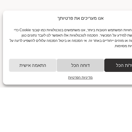
אנו מעריכים את פרטיותך
גלה את טכניקות המעקב אחרי תחושות רעב
כדי לספק את חוויות המשתמש הטובות ביותר, אנו משתמשים בטכנולוגיות כמו קובצי Cookie כדי
ושובע
שת למידע על המכשיר. הסכמה לטכנולוגיות אלו תאפשר לנו לעבד נתונים כגון
29/01/2025
 או מזהים ייחודיים באתר זה. אי הסכמה או ביטול הסכמה עלולים להשפיע לרעה על
ות מסוימות.
בעקבות הבטן: איך להקשיב לתחושות רעב ושובע ולנצח את
הכאוס הקולינרי? מי מאתנו לא הכניס לפה שוקולד ב-11
בלילה, בלי לדעת אם הוא באמת רעב
/ת הכל
דוחה הכל
התאמה אישית
למאמר המלא
מדיניות הפרטיות
למה חשוב לשלב מזון אמיתי בתפריט יומיומי?
28/01/2025
למה חשוב לשלב מזון אמיתי בתפריט יומיומי? בואו נשים את
זה ישר על השולחן (או על הצלחת אם תרצו) – כולנו יודעים
שמזון הוא חלק