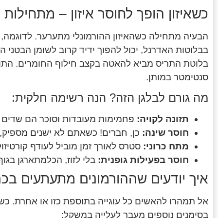
כשאיזון הופך לחוסר איזון – מתחילות 
הבעיה מתחילה כשהאיזון ההורמונלי מתערער. לדוגמה, ע
בבלוטות האדרנל, יכול להפוך ידיד קרוב לשומן הבטני הב
בלוטת התריס מביא להאטה בקצב חילוף החומרים. הת
סנטימטר במותן.
מה גורם לבלגן הזה? הנה רשימה חלקית:
תזונה לקויה:
פחמימות מעובדות וסוכר הם שדים ש
חוסר שינה:
כן, חברים! כשאתם לא ישנים מספיק,
מתח כרוני:
סטרס לאורך זמן מוביל לעודף קורטיזול
חוסר בפעילות גופנית:
בלי לזוז, הכלמתארגן בגוף 
איך יודעים שההורמונים מתעתעים בכ
אל תמהרו להאשים כל עוגייה בתוספת כזו או אחרת. כשמ
בסימנים נוספים מעבר לעלייה במשקל: