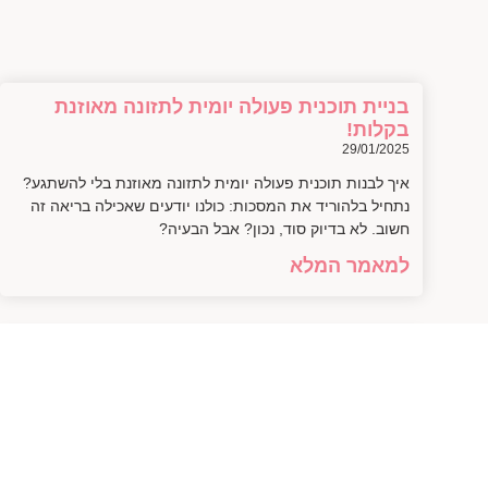
בניית תוכנית פעולה יומית לתזונה מאוזנת
בקלות!
29/01/2025
איך לבנות תוכנית פעולה יומית לתזונה מאוזנת בלי להשתגע?
נתחיל בלהוריד את המסכות: כולנו יודעים שאכילה בריאה זה
חשוב. לא בדיוק סוד, נכון? אבל הבעיה?
למאמר המלא
איך ליצור תפריט מותאם אישית לכל יום
בקלות
28/01/2025
איך ליצור תפריט מותאם אישית שמתאים לכל יום עוד לפני
שנסביר איך בדיוק לעשות את זה, בואו ניישר קו: כמה פעמים
פתחתם את המקרר ושאלתם