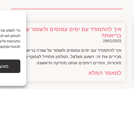
איך להתמודד עם ימים עמוסים ולשמור על
בריאות?
לאחסן ו/או לג
29/01/2025
התנהגות גלישה
תכונות ופונקצי
איך להתמודד עם ימים עמוסים ולשמור על שגרה בריאה כולנו
מכירים את זה: השעון מצלצל, הטלפון מתחיל לצפצף עם
תזכורות, והחיים דוחפים אותנו מהדקה הראשונה
מאשר
למאמר המלא
חמשת היתרונות הגדולים של תזונה טבעית
שיע surprise אותך
28/01/2025
בטח! הנה המאמר: — חמשת היתרונות הגדולים של תזונה
טבעית רק לפני רגע הטלפון שלח לי התראה: "חיים, מה עם
קצת ירוק לתוך החיים?" טוב,