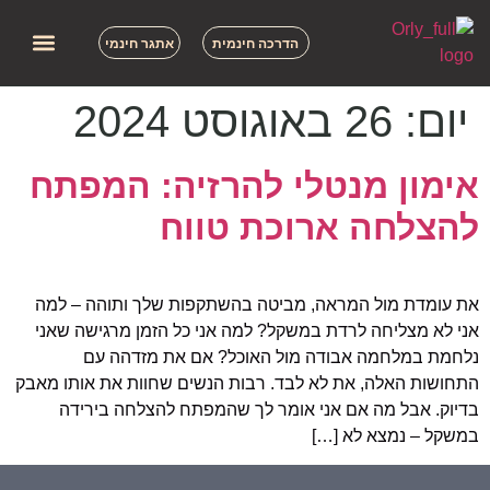
הדרכה חינמית
אתגר חינמי
הסיפור שלי
השירותים שלי
תמיכה וליווי
שאלות נפו
יום:
26 באוגוסט 2024
אימון מנטלי להרזיה: המפתח
להצלחה ארוכת טווח
את עומדת מול המראה, מביטה בהשתקפות שלך ותוהה – למה
אני לא מצליחה לרדת במשקל? למה אני כל הזמן מרגישה שאני
נלחמת במלחמה אבודה מול האוכל? אם את מזדהה עם
התחושות האלה, את לא לבד. רבות הנשים שחוות את אותו מאבק
בדיוק. אבל מה אם אני אומר לך שהמפתח להצלחה בירידה
במשקל – נמצא לא […]